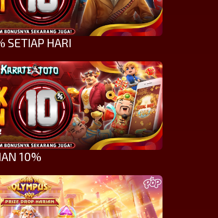
 SETIAP HARI
HAN 10%