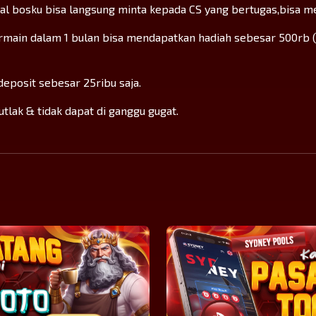
rral bosku bisa langsung minta kepada CS yang bertugas,bisa
ermain dalam 1 bulan bisa mendapatkan hadiah sebesar 500rb 
posit sebesar 25ribu saja.
mutlak & tidak dapat di ganggu gugat.