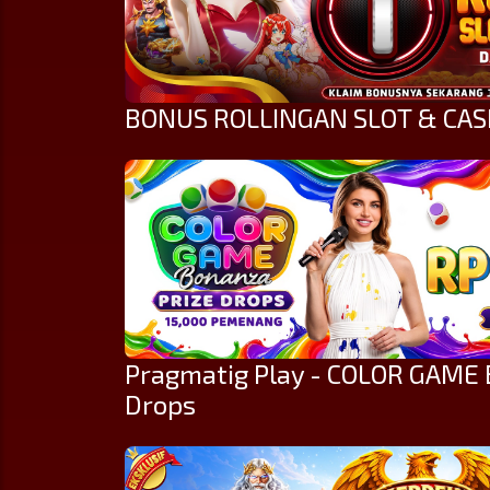
BONUS ROLLINGAN SLOT & CAS
Pragmatig Play - COLOR GAME 
Drops