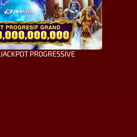
 JACKPOT PROGRESSIVE