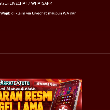
 melalui LIVECHAT / WHATSAPP.
(Wajib di klaim via Livechat maupun WA dan