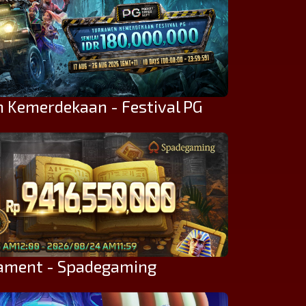
 Kemerdekaan - Festival PG
nament - Spadegaming