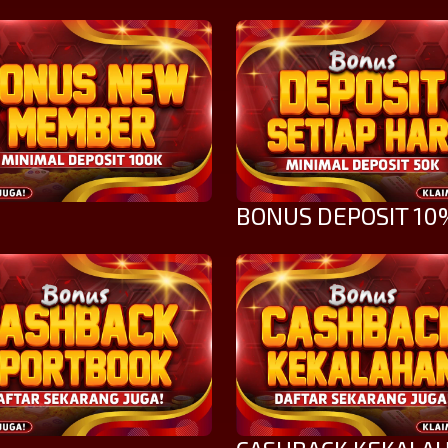
BONUS DEPOSIT 10%