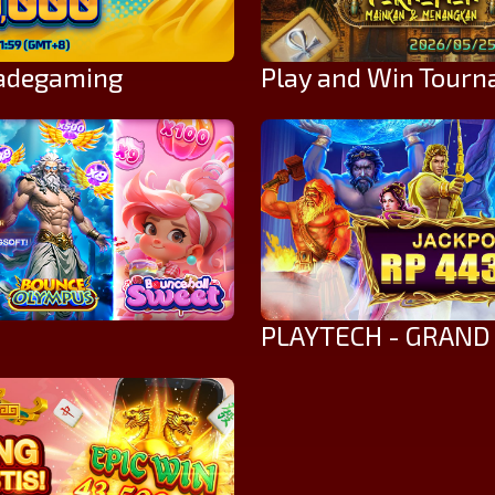
adegaming
Play and Win Tour
PLAYTECH - GRAND