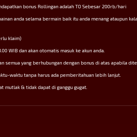
ndapatkan bonus Rollingan adalah TO Sebesar 200rb/hari
inan anda selama bermain baik itu anda menang ataupun kalah,
rlu klaim)
03.00 WIB dan akan otomatis masuk ke akun anda.
alkan semua yang berhubungan dengan bonus di atas apabila di
ktu-waktu tanpa harus ada pemberitahuan lebih lanjut.
ifat mutlak & tidak dapat di ganggu gugat.