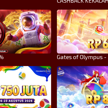
CASHBACK KEKALA
1%
Gates of Olympus - 