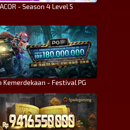
COR - Season 4 Level 5
 Kemerdekaan - Festival PG