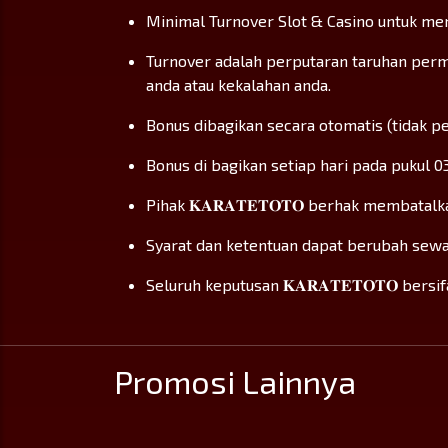
Minimal Turnover Slot & Casino untuk me
Turnover adalah perputaran taruhan perma
anda atau kekalahan anda.
Bonus dibagikan secara otomatis (tidak pe
Bonus di bagikan setiap hari pada pukul 
Pihak 𝐊𝐀𝐑𝐀𝐓𝐄𝐓𝐎𝐓𝐎 berhak membat
Syarat dan ketentuan dapat berubah sewa
Seluruh keputusan 𝐊𝐀𝐑𝐀𝐓𝐄𝐓𝐎𝐓𝐎 bers
Promosi Lainnya