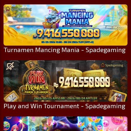
Turnamen Mancing Mania - Spadegaming
Play and Win Tournament - Spadegaming