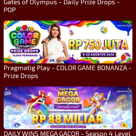
Gates of Olympus - Daily Prize Drops -
POP
Pragmatig Play - COLOR GAME BONANZA -
Prize Drops
DAILY WINS MEGA GACOR - Season 4 Level