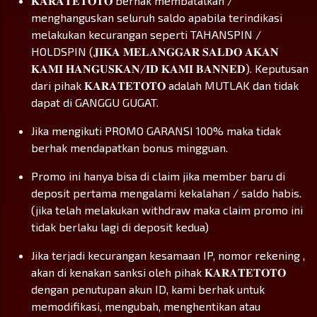
𝐊𝐀𝐑𝐀𝐓𝐄𝐓𝐎𝐓𝐎 berhak membatalkan /
menghanguskan seluruh saldo apabila terindikasi
melakukan kecurangan seperti TAHANSPIN /
HOLDSPIN (𝐉𝐈𝐊𝐀 𝐌𝐄𝐋𝐀𝐍𝐆𝐆𝐀𝐑 𝐒𝐀𝐋𝐃𝐎 𝐀𝐊𝐀𝐍
𝐊𝐀𝐌𝐈 𝐇𝐀𝐍𝐆𝐔𝐒𝐊𝐀𝐍/𝐈𝐃 𝐊𝐀𝐌𝐈 𝐁𝐀𝐍𝐍𝐄𝐃). Keputusan
dari pihak 𝐊𝐀𝐑𝐀𝐓𝐄𝐓𝐎𝐓𝐎 adalah MUTLAK dan tidak
dapat di GANGGU GUGAT.
Jika mengikuti PROMO GARANSI 100% maka tidak
berhak mendapatkan bonus mingguan.
Promo ini hanya bisa di claim jika member baru di
deposit pertama mengalami kekalahan / saldo habis.
(jika telah melakukan withdraw maka claim promo ini
tidak berlaku lagi di deposit kedua)
Jika terjadi kecurangan kesamaan IP, nomor rekening ,
akan di kenakan sanksi oleh pihak 𝐊𝐀𝐑𝐀𝐓𝐄𝐓𝐎𝐓𝐎
dengan penutupan akun ID, kami berhak untuk
memodifikasi, mengubah, menghentikan atau