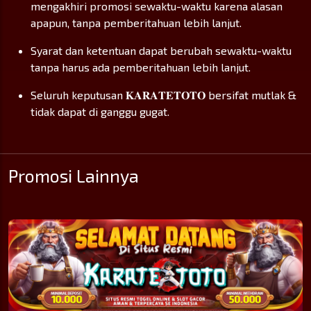
mengakhiri promosi sewaktu-waktu karena alasan
apapun, tanpa pemberitahuan lebih lanjut.
Syarat dan ketentuan dapat berubah sewaktu-waktu
tanpa harus ada pemberitahuan lebih lanjut.
Seluruh keputusan 𝐊𝐀𝐑𝐀𝐓𝐄𝐓𝐎𝐓𝐎 bersifat mutlak &
tidak dapat di ganggu gugat.
Promosi Lainnya