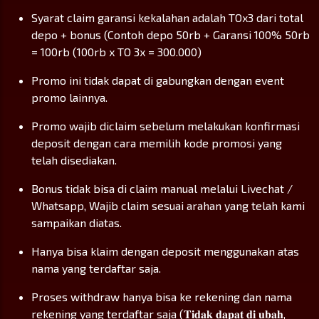
Syarat claim garansi kekalahan adalah TOx3 dari total
depo + bonus (Contoh depo 50rb + Garansi 100% 50rb
= 100rb (100rb x TO 3x = 300.000)
Promo ini tidak dapat di gabungkan dengan event
promo lainnya.
Promo wajib diclaim sebelum melakukan konfirmasi
deposit dengan cara memilih kode promosi yang
telah disediakan.
Bonus tidak bisa di claim manual melalui Livechat /
Whatsapp, Wajib claim sesuai arahan yang telah kami
sampaikan diatas.
Hanya bisa klaim dengan deposit menggunakan atas
nama yang terdaftar saja.
Proses withdraw hanya bisa ke rekening dan nama
rekening yang terdaftar saja (𝐓𝐢𝐝𝐚𝐤 𝐝𝐚𝐩𝐚𝐭 𝐝𝐢 𝐮𝐛𝐚𝐡,