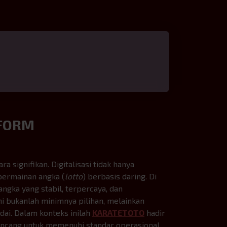
TFORM
signifikan. Digitalisasi tidak hanya
permainan angka (
lotto
) berbasis daring. Di
ngka yang stabil, terpercaya, dan
i bukanlah minimnya pilihan, melainkan
ai. Dalam konteks inilah
KARATETOTO
hadir
rancang untuk memenuhi standar operasional