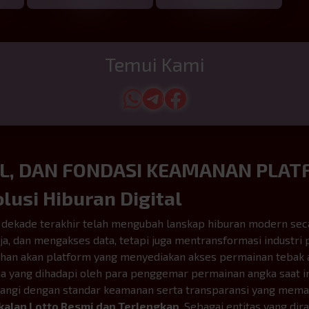
Temui Kami
OFIL, DAN FONDASI KEAMANAN PLA
lusi Hiburan Digital
ekade terakhir telah mengubah lanskap hiburan modern secara 
, dan mengakses data, tetapi juga mentransformasi industri 
tuhan akan platform yang menyediakan akses permainan tebak a
a yang dihadapi oleh para penggemar permainan angka saat in
bangi dengan standar keamanan serta transparansi yang memad
alan Lotto Resmi dan Terlengkap
. Sebagai entitas yang di