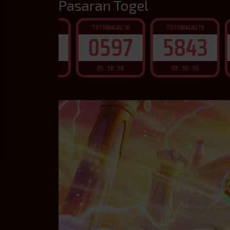
Pasaran Togel
TOTOMACAU 13
TOTOMACAU 16
TOTOMACAU 19
TO
9894
0597
5843
02 : 56 : 53
05 : 56 : 53
08 : 56 : 53