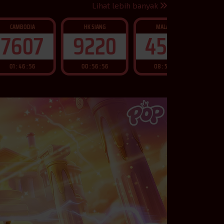
Lihat lebih banyak
MBODIA
HK SIANG
MALAYSIA
SING
607
9220
4549
07
: 46 : 53
00 : 56 : 53
08 : 56 : 53
TU